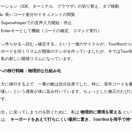
リケーション（IDE、ターミナル、ブラウザ）の切り替え、タブ移動
ル
: 長いコード差分やドキュメントの閲覧
: Superwhisperでの音声入力開始・停止
: Enterキーとして機能（コードの確定、コマンド実行）
→作らせる→読む→確定する」という一連のサイクルが、TourBoxか
ボードを叩くリズムが開発のテンポを作っていましたが、今ではTourB
、私の新しい開発リズムになっています。
ーへの移行戦略：物理的な仕組み化
り方に移行する上で、一番の敵は自分自身でした。特に、長年コードを
が速い」という感覚が体に染み付いています。ちょっとした修正のたび
です。
物理的に環境を変える
自分」に戻ってしまうのを防ぐために、私は
とい
キーボードをあえて打ちにくい場所に置き、TourBoxを両手で
には、