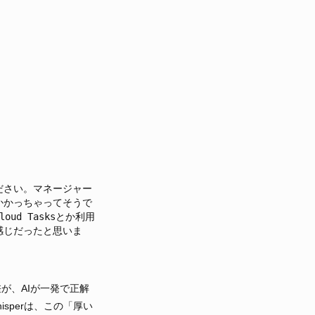
ださい。マネージャー
かかっちゃってそうで
d Tasksとか利用
感じだったと思いま
が、AIが一発で正解
sperは、この「厚い