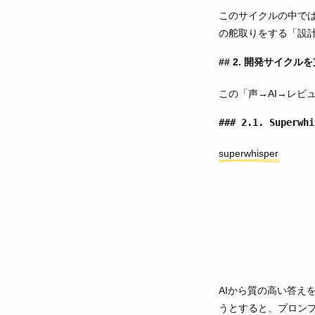
このサイクルの中では
の舵取りをする「設
2. 開発サイクル
この「声→AI→レビ
2.1. Supe
superwhisper
AIから質の高い答え
うとすると、プロン