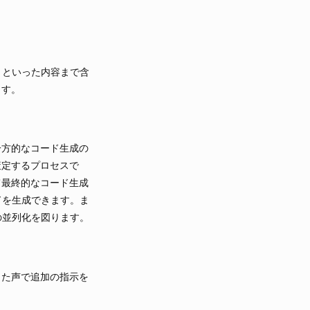
」といった内容まで含
ます。
一方的なコード生成の
策定するプロセスで
て最終的なコード生成
ドを生成できます。ま
の並列化を図ります。
また声で追加の指示を