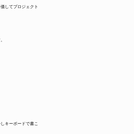
評価してプロジェクト
す。
かしキーボードで書こ
。