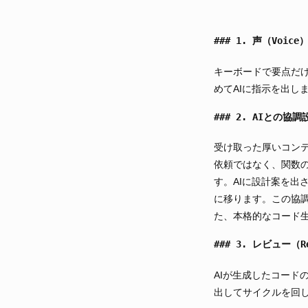
1. 声（Voic
キーボードで要点だ
めてAIに指示を出し
2. AIとの協
受け取った厚いコンテ
依頼ではなく、関数の
す。AIに設計案を出
に移ります。この協
た、本格的なコード
3. レビュー（R
AIが生成したコード
出してサイクルを回