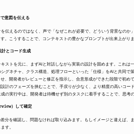
e）で意図を伝える
けを伝えるのではなく、声で「なぜこれが必要で、どういう背景なのか
ます。こうすることで、コンテキストの豊かなプロンプトが出来上がり
調設計とコード生成
キストを元に、まずAIと対話しながら実装の設計を固めます。これは
シグネチャ、クラス構造、処理フローといった「仕様」をAIと共同で
させ、開発者がレビューと修正を指示し、合意形成ができた段階で初め
調設計のフェーズを挟むことで、手戻りが少なく、より精度の高いコー
生成の実行中は、開発者は待機せず別のタスクに着手することで、思考
eview）して確定
の差分を確認し、問題なければ取り込みます。もしイメージと違えば、
します。