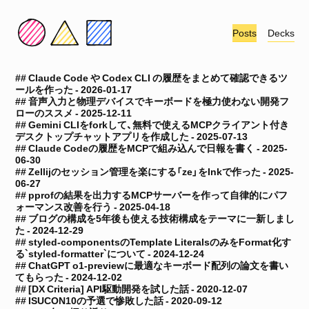
Posts
Decks
Claude Code や Codex CLI の履歴をまとめて確認できるツ
ールを作った -
2026-01-17
音声入力と物理デバイスでキーボードを極力使わない開発フ
ローのススメ -
2025-12-11
Gemini CLIをforkして、無料で使えるMCPクライアント付き
デスクトップチャットアプリを作成した -
2025-07-13
Claude Codeの履歴をMCPで組み込んで日報を書く -
2025-
06-30
Zellijのセッション管理を楽にする「ze」をInkで作った -
2025-
06-27
pprofの結果を出力するMCPサーバーを作って自律的にパフ
ォーマンス改善を行う -
2025-04-18
ブログの構成を5年後も使える技術構成をテーマに一新しまし
た -
2024-12-29
styled-componentsのTemplate LiteralsのみをFormat化す
る`styled-formatter`について -
2024-12-24
ChatGPT o1-previewに最適なキーボード配列の論文を書い
てもらった -
2024-12-02
[DX Criteria] API駆動開発を試した話 -
2020-12-07
ISUCON10の予選で惨敗した話 -
2020-09-12