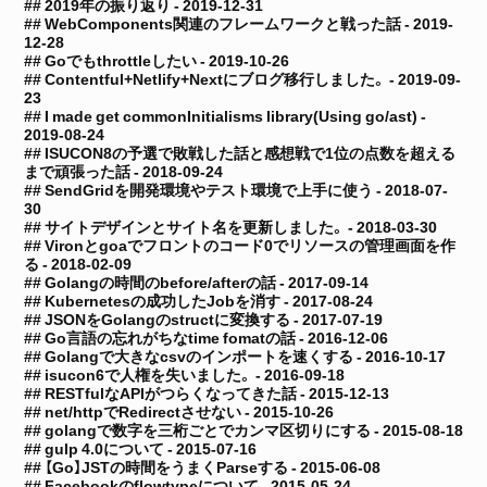
2019年の振り返り -
2019-12-31
WebComponents関連のフレームワークと戦った話 -
2019-
12-28
Goでもthrottleしたい -
2019-10-26
Contentful+Netlify+Nextにブログ移行しました。 -
2019-09-
23
I made get commonInitialisms library(Using go/ast) -
2019-08-24
ISUCON8の予選で敗戦した話と感想戦で1位の点数を超える
まで頑張った話 -
2018-09-24
SendGridを開発環境やテスト環境で上手に使う -
2018-07-
30
サイトデザインとサイト名を更新しました。 -
2018-03-30
Vironとgoaでフロントのコード0でリソースの管理画面を作
る -
2018-02-09
Golangの時間のbefore/afterの話 -
2017-09-14
Kubernetesの成功したJobを消す -
2017-08-24
JSONをGolangのstructに変換する -
2017-07-19
Go言語の忘れがちなtime fomatの話 -
2016-12-06
Golangで大きなcsvのインポートを速くする -
2016-10-17
isucon6で人権を失いました。 -
2016-09-18
RESTfulなAPIがつらくなってきた話 -
2015-12-13
net/httpでRedirectさせない -
2015-10-26
golangで数字を三桁ごとでカンマ区切りにする -
2015-08-18
gulp 4.0について -
2015-07-16
【Go】JSTの時間をうまくParseする -
2015-06-08
Facebookのflowtypeについて -
2015-05-24