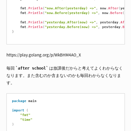
	fmt
.
Println
(
"now.After(yesterday) =>"
,
 now
.
After
(
yeste
	fmt
.
Println
(
"now.Before(yesterday) =>"
,
 now
.
Before
(
yes
	fmt
.
Println
(
"yesterday.After(now) =>"
,
 yesterday
.
After
	fmt
.
Println
(
"yesterday.Before(now) =>"
,
 yesterday
.
Befo
}
https://play.golang.org/p/WkBHM4AO_X
毎回
は放課後だからと考えてよくわからなく
after school
なります。また含むのか含まないのかも毎回わからなくなりま
す。
package
 main

import
(
"fmt"
"time"
)