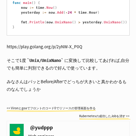
func
main
(
)
{
	now 
:=
 time
.
Now
(
)
	yesterday 
:=
 now
.
Add
(
-
24
*
 time
.
Hour
)
	fmt
.
Println
(
now
.
UnixNano
(
)
>
 yesterday
.
UnixNano
(
)
)
// 
}
https://play.golang.org/p/2yNW-X_P0Q
そこで1度
に変換して比較してあげれば,自分
Unix/UnixNano
でも簡単に判別できるので好んで使っています。
みなさんはパッとBefore/Afterでどっちが大きいと真かわかるも
のなんでしょうか
<< Vironとgoaでフロントのコード0でリソースの管理画面を作る
Kubernetesの成功したJobを消す >>
@yudppp
Web engineer.