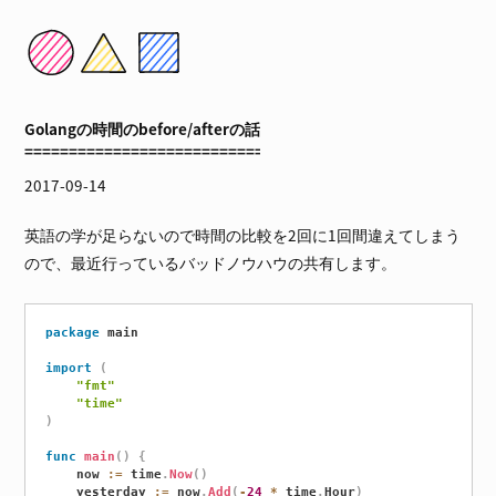
Golangの時間のbefore/afterの話
2017-09-14
英語の学が足らないので時間の比較を2回に1回間違えてしまう
ので、最近行っているバッドノウハウの共有します。
package
 main

import
(
"fmt"
"time"
)
func
main
(
)
{
	now 
:=
 time
.
Now
(
)
	yesterday 
:=
 now
.
Add
(
-
24
*
 time
.
Hour
)