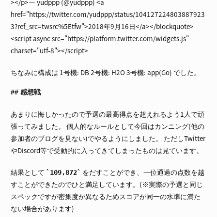
></p>— yudppp (@yudppp) <a
href="https://twitter.com/yudppp/status/104127224803887923
3?ref_src=twsrc%5Etfw">2018年9月16日</a></blockquote>
<script async src="https://platform.twitter.com/widgets.js"
charset="utf-8"></script>
ちなみに構成は 1号機: DB 2号機: H2O 3号機: app(Go) でした。
感想戦
あまりに悔しかったので予選の最高得点を超えれるよう1人で頑
張ってみました。 個人的なルールとして今回はカンニング(他の
参加者のブログを見ない)でやるようにしました。 ただしTwitter
やDiscord等で受動的に入ってきてしまったものは見ています。
結果として
をだすことができ、一位通過の点数を越
109,872
すことができたのでひと満足しています。(※実際の予選と同じ
スペックですが密集度が異なるためスコアが同一の水準に満た
ない場合があります)