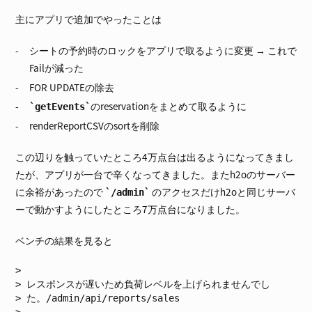
主にアプリで追加でやったことは
シートの予約時のロックをアプリで取るように変更 → これで
Failが減った
FOR UPDATEの除去
のreservationをまとめて取るように
getEvents
renderReportCSVのsortを削除
この辺りを触っていたところ4万点台は出るようになってきまし
たが、アプリが一台で辛くなってきました。またh2oのサーバー
に余裕があったので
のアクセスだけh2oと同じサーバ
/admin
ーで動かすようにしたところ7万点台になりました。
ベンチの結果を見ると
レスポンスが遅いため負荷レベルを上げられませんでし
た。/admin/api/reports/sales