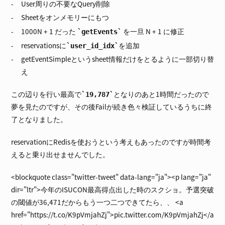
User周りの不要なQuery削除
Sheetをオンメモリーにもつ
1000N + 1 だった
を一旦 N + 1 に修正
getEvents
reservationsに
を追加
user_id_idx
getEventSimpleというsheet情報だけをとるように一部切り替
え
この辺りを行い最高で
となりのあと1時間だったので
19,787
夢を見たのですが、その後Failが続き色々検証しているうちに終
了となりました。
reservationにRedisを使おうという考えもあったのですが時間考
えると乗り出せませんでした。
<blockquote class="twitter-tweet" data-lang="ja"><p lang="ja"
dir="ltr">今年のISUCON最高得点出した時のスクショ。予選突破
の閾値が36,471だからもう一つ二つできてたら、、 <a
href="https://t.co/K9pVmjahZj">pic.twitter.com/K9pVmjahZj</a