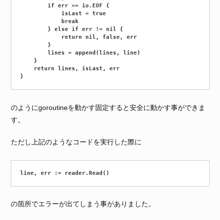
		if err == io.EOF {

			isLast = true

			break

		} else if err != nil {

			return nil, false, err

		}

		lines = append(lines, line)

	}

	return lines, isLast, err

のようにgoroutineを動かす固定すると安全に動かす事ができま
す。
ただし上記のようなコードを実行した際に
の箇所でエラーが出てしまう事がありました。