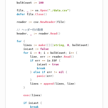
	bulkCount 
:=
100
	file
,
_
:=
 os
.
Open
(
"./data.csv"
)
defer
 file
.
Close
(
)
	reader 
:=
 csv
.
NewReader
(
file
)
// ヘッダー行の取得
	header
,
_
:=
 reader
.
Read
(
)
for
{
		lines 
:=
make
(
[
]
[
]
string
,
0
,
 bulkCount
)
		isLast 
:=
false
for
 i 
:=
0
;
 i 
<
 bulkCount
;
 i
++
{
			line
,
 err 
:=
 reader
.
Read
(
)
if
 err 
==
 io
.
EOF 
{
				isLast 
=
true
break
}
else
if
 err 
!=
nil
{
panic
(
err
)
}
			lines 
=
append
(
lines
,
 line
)
}
exec
(
lines
)
if
 isLast 
{
break