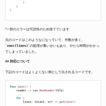
}
}
}
*一部のエラーは可読性のため捨てています
元のコードはこのようなになっていて、件数が多く、
exec(lines)
の処理が重いせいもあり、やたら時間がかかっ
てしまっていました。
対応について
下記のコードはよくよくない例として出されるコードです。
func
main
(
)
{
	reader 
:=
 csv
.
NewReader
(
file
)
...
for
{
		lines
,
 isLast
,
 err 
:=
getLines
(
)
...