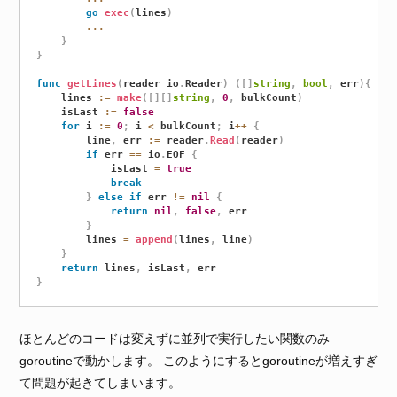
go
exec
(
lines
)
...
}
}
func
getLines
(
reader io
.
Reader
)
(
[
]
string
,
bool
,
 err
)
{
	lines 
:=
make
(
[
]
[
]
string
,
0
,
 bulkCount
)
	isLast 
:=
false
for
 i 
:=
0
;
 i 
<
 bulkCount
;
 i
++
{
		line
,
 err 
:=
 reader
.
Read
(
reader
)
if
 err 
==
 io
.
EOF 
{
			isLast 
=
true
break
}
else
if
 err 
!=
nil
{
return
nil
,
false
,
 err

}
		lines 
=
append
(
lines
,
 line
)
}
return
 lines
,
 isLast
,
}
ほとんどのコードは変えずに並列で実行したい関数のみ
goroutineで動かします。 このようにするとgoroutineが増えすぎ
て問題が起きてしまいます。