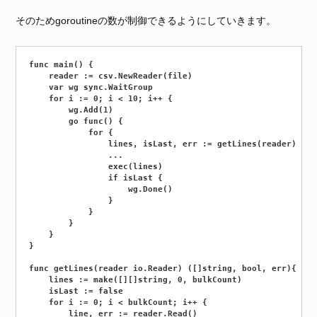
そのためgoroutineの数が制御できるようにしていきます。
func main() {

	reader := csv.NewReader(file)

	var wg sync.WaitGroup

	for i := 0; i < 10; i++ {

		wg.Add(1)

		go func() {

			for {

				lines, isLast, err := getLines(reader)

				...

				exec(lines)

				if isLast {

					wg.Done()

				}

			}

		}

	}

}

func getLines(reader io.Reader) ([]string, bool, err){

	lines := make([][]string, 0, bulkCount)

	isLast := false

	for i := 0; i < bulkCount; i++ {

		line, err := reader.Read()
