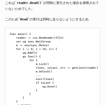
reader.Read()
これは
が同時に実行された場合を保障されて
いないためでした。
Read
このため
の実行は同時に走らないようにするため
func main() {

	reader := csv.NewReader(file)

	var wg sync.WaitGroup

	m := new(sync.Mutex)

	for i := 0; i < 10; i++ {

		wg.Add(1)

		go func() {

			for {

				m.Lock()

				lines, isLast, err := getLines(reader)

				m.Unlock()

				...

				exec(lines)

				if isLast {

					wg.Done()

				}

			}

		}

	}
